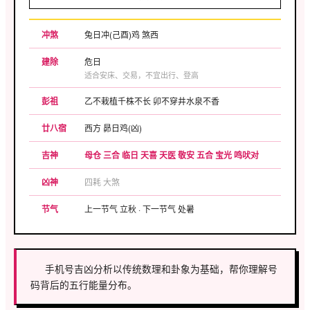
冲煞
兔日冲(己酉)鸡 煞西
建除
危日
适合安床、交易，不宜出行、登高
彭祖
乙不栽植千株不长 卯不穿井水泉不香
廿八宿
西方 昴日鸡(凶)
吉神
母仓 三合 临日 天喜 天医 敬安 五合 宝光 鸣吠对
凶神
四耗 大煞
节气
上一节气 立秋 · 下一节气 处暑
手机号吉凶分析以传统数理和卦象为基础，帮你理解号
码背后的五行能量分布。