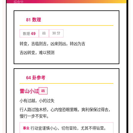
综合分
81 数理
49
凶
30 分
数理
转变，吉临则吉，凶来则凶，转凶为吉
吉凶转变，难以预测
64 卦参考
雷山小过
凶
小有过越，小的过失
行人路过独木桥，心内惶恐眼里瞧，爽利保保过得去，
慢行一步不安牢。
行动宜谨慎小心，切勿冒险，尤其不得钻营。
事业