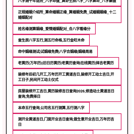
八字测十年运势_八字命盘_算卦生辰八字_八字算命_八字解盘
正规婚姻介绍所_算命婚姻正缘_算婚姻免费_试婚姻姻缘_十二
婚姻配对
姓名缘测算姻缘_爱情婚姻配对_合八字看缘分
查生辰八字五行,测五行命格,五行金旺木命
命中姻缘测试|试姻缘免费|八字合姻缘|姻缘周易
老黄历(万年历)|旧日历黄历|老黄历查询|在线黄历|择吉老黄历
装修年后初几开工,万年历开工黄道吉日,装修开工动土吉日,开
工日子,民间开工动土仪式
房屋装修开工吉日,黄历装修吉日查询2026,修造动土黄道吉日
查询,免费择日
本命五行查询,公司名五行测算,五行测八字
测开业黄道吉日,门面开业吉日查询,做生意开业吉日,万年历吉
日