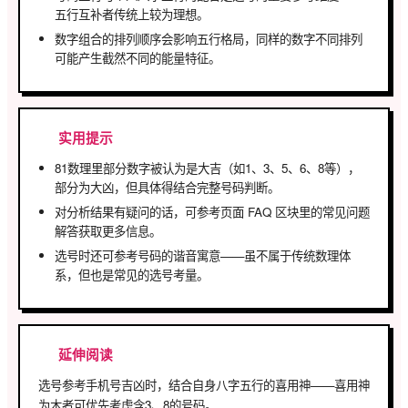
五行互补者传统上较为理想。
数字组合的排列顺序会影响五行格局，同样的数字不同排列
可能产生截然不同的能量特征。
实用提示
81数理里部分数字被认为是大吉（如1、3、5、6、8等），
部分为大凶，但具体得结合完整号码判断。
对分析结果有疑问的话，可参考页面 FAQ 区块里的常见问题
解答获取更多信息。
选号时还可参考号码的谐音寓意——虽不属于传统数理体
系，但也是常见的选号考量。
延伸阅读
选号参考手机号吉凶时，结合自身八字五行的喜用神——喜用神
为木者可优先考虑含3、8的号码。