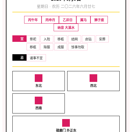
星期日 · 农历 二〇二六年六月廿七
丙午年
丙申月
乙卯日
属马
狮子座
纳音 大溪水
宜
祭祀
入殓
移柩
结网
启钻
安葬
移柩
除服
成服
馀事勿取
忌
诸事不宜
东北
西北
西南
碓磨门 外正东