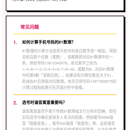
常见问题
如何计算手机号码的81数理？
81数理的计算方法是将手机号码各位数字逐一相加，得到
总和后取个位数（尾数），该尾数即对应81数理中的一
条。例如号码13812345678，各位数字之和为
1+3+8+1+2+3+4+5+6+7+8=48，尾数为8，对应81数理
中的第8数「坚刚志刚」。如果总和为两位数且大于81，
则减去81后再取对应数理。本页示例号码13977839375的
计算过程和结果可在页面分析中查看。
选号时谐音寓意重要吗？
谐音寓意虽然不属于传统81数理或五行分析的范畴，但在
实际选号中确实是很多人关注的因素。例如尾号6688谐
音「路路发发」，尾号520谐音「我爱你」等，这些谐音
在民俗文化中被认为带有吉祥或美好的寓意。从文化角度